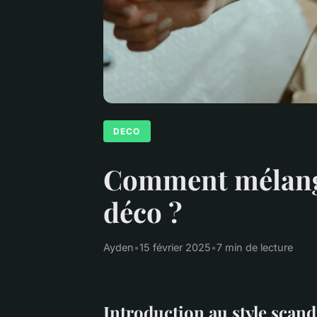
DECO
Comment mélanger
déco ?
Ayden
•
15 février 2025
•
7 min de lecture
Introduction au style scan