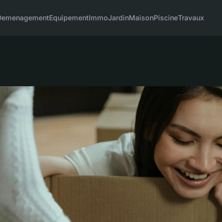
Demenagement
Equipement
Immo
Jardin
Maison
Piscine
Travaux