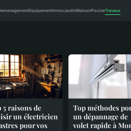
Demenagement
Equipement
Immo
Jardin
Maison
Piscine
Travaux
 5 raisons de
Top méthodes po
isir un électricien
un dépannage de
astres pour vos
volet rapide à Mo