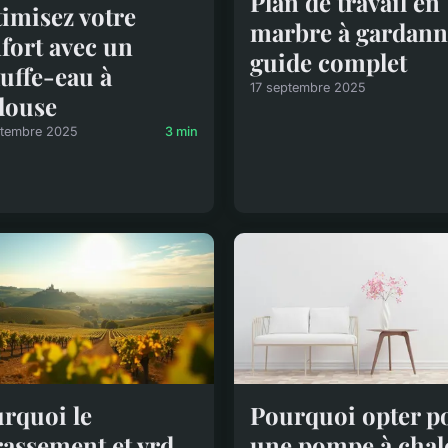
Plan de travail en
imisez votre
marbre à gardann
fort avec un
guide complet
uffe-eau à
17 septembre 2025
louse
ptembre 2025
3 min
rquoi le
Pourquoi opter p
rassement et vrd
une pompe à chal