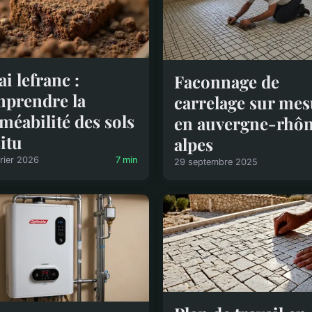
ai lefranc :
Faconnage de
prendre la
carrelage sur me
méabilité des sols
en auvergne-rhô
situ
alpes
rier 2026
7 min
29 septembre 2025