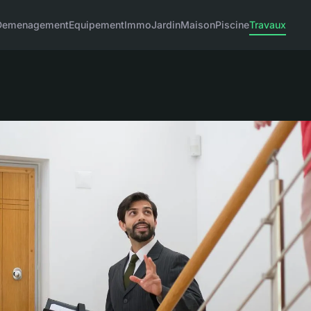
Demenagement
Equipement
Immo
Jardin
Maison
Piscine
Travaux