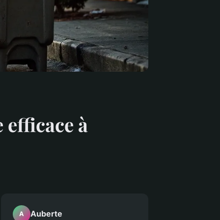
 efficace à
Auberte
A