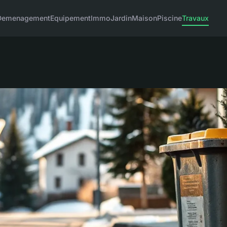
Demenagement
Equipement
Immo
Jardin
Maison
Piscine
Travaux