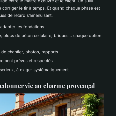
de entre le maître d’œuvre et le client. Un suivi
orriger le tir à temps. Et quand chaque phase est
ques de retard s’amenuisent.
 adapter les fondations
, blocs de béton cellulaire, briques… chaque option
 de chantier, photos, rapports
cement prévus et respectés
sérieux, à exiger systématiquement
redonner vie au charme provençal