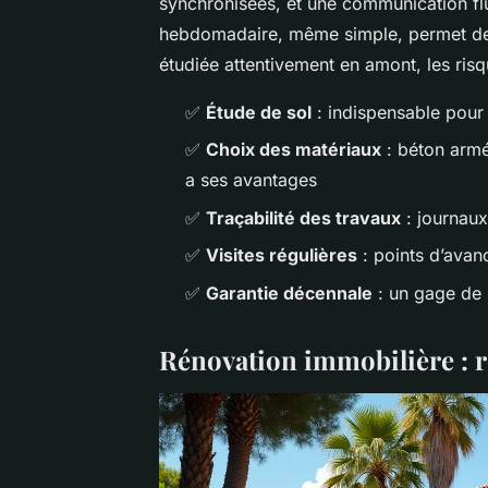
synchronisées, et une communication flui
hebdomadaire, même simple, permet de c
étudiée attentivement en amont, les ris
✅
Étude de sol
: indispensable pour
✅
Choix des matériaux
: béton armé
a ses avantages
✅
Traçabilité des travaux
: journaux
✅
Visites régulières
: points d’avan
✅
Garantie décennale
: un gage de 
Rénovation immobilière : 