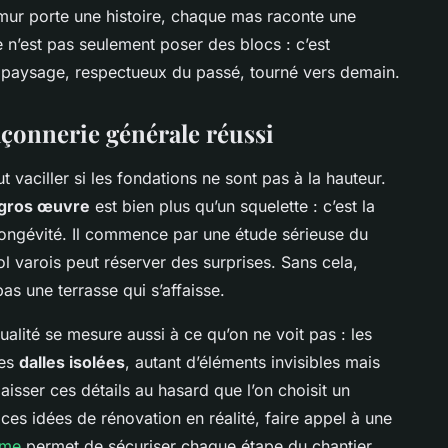
mur porte une histoire, chaque mas raconte une
e n’est pas seulement poser des blocs : c’est
e paysage, respectueux du passé, tourné vers demain.
açonnerie générale réussi
vaciller si les fondations ne sont pas à la hauteur.
gros œuvre
est bien plus qu’un squelette : c’est la
 longévité. Il commence par une étude sérieuse du
ol varois peut réserver des surprises. Sans cela,
s une terrasse qui s’affaisse.
lité se mesure aussi à ce qu’on ne voit pas : les
les
dalles isolées
, autant d’éléments invisibles mais
laisser ces détails au hasard que l’on choisit un
ces idées de rénovation en réalité, faire appel à une
ime
permet de sécuriser chaque étape du chantier.