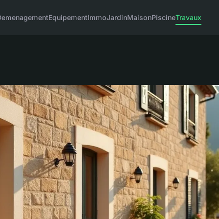
Demenagement
Equipement
Immo
Jardin
Maison
Piscine
Travaux