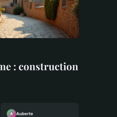
me : construction
Auberte
A